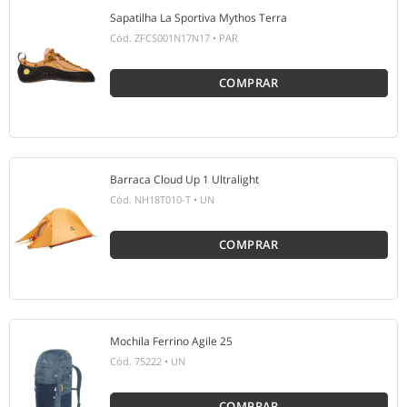
Sapatilha La Sportiva Mythos Terra
Cód.
ZFCS001N17N17
•
PAR
COMPRAR
Barraca Cloud Up 1 Ultralight
Cód.
NH18T010-T
•
UN
COMPRAR
Mochila Ferrino Agile 25
Cód.
75222
•
UN
COMPRAR