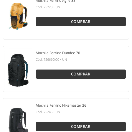
Mochila Ferrino Agile 35
Cód.
75223
•
UN
COMPRAR
Mochila Ferrino Dundee 70
Cód.
75666OCC
•
UN
COMPRAR
Mochila Ferrino Hikemaster 36
Cód.
75245
•
UN
COMPRAR