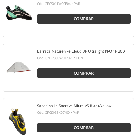
Cód.
ZFCS011W00E04
•
PAR
COMPRAR
Barraca Naturehike Cloud UP Ultralight PRO 1P 20D
Cód.
CNK2350WS020-1P
•
UN
COMPRAR
Sapatilha La Sportiva Miura VS Black/Yellow
Cód.
ZFCS036K00Y00
•
PAR
COMPRAR