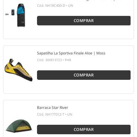
Cód.
NH18C400-D
•
UN
COMPRAR
Sapatilha La Sportiva Finale Aloe | Moss
Cód.
30X813723
•
PAR
COMPRAR
Barraca Star River
Cód.
NH17T012-T
•
UN
COMPRAR