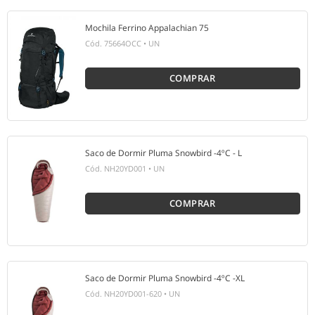
Mochila Ferrino Appalachian 75
Cód.
75664OCC
•
UN
COMPRAR
Saco de Dormir Pluma Snowbird -4ºC - L
Cód.
NH20YD001
•
UN
COMPRAR
Saco de Dormir Pluma Snowbird -4ºC -XL
Cód.
NH20YD001-620
•
UN