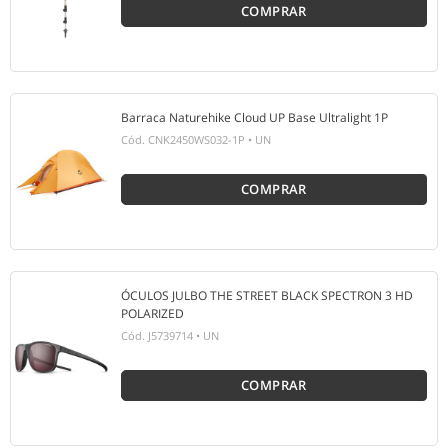
COMPRAR
Barraca Naturehike Cloud UP Base Ultralight 1P
Cód.
CNK2450WS032-1P
•
UN
COMPRAR
ÓCULOS JULBO THE STREET BLACK SPECTRON 3 HD
POLARIZED
Cód.
J5739714
•
UN
COMPRAR