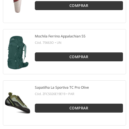
COMPRAR
Mochila Ferrino Appalachian 55
Cód.
75663O
•
UN
COMPRAR
Sapatilha La Sportiva TC Pro Olive
Cód.
ZFCS026E19E19
•
PAR
COMPRAR