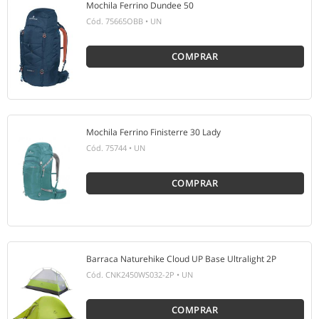
Mochila Ferrino Dundee 50
Cód.
75665OBB
•
UN
COMPRAR
Mochila Ferrino Finisterre 30 Lady
Cód.
75744
•
UN
COMPRAR
Barraca Naturehike Cloud UP Base Ultralight 2P
Cód.
CNK2450WS032-2P
•
UN
COMPRAR