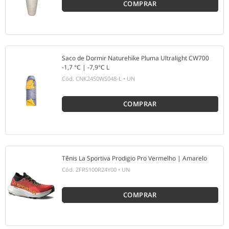
COMPRAR
Saco de Dormir Naturehike Pluma Ultralight CW700
-1,7 °C | -7,9°C L
Cód.
CNK2450WS048-L
•
UN
COMPRAR
Tênis La Sportiva Prodigio Pro Vermelho | Amarelo
Cód.
ZFRS100R24Y00
•
UN
COMPRAR