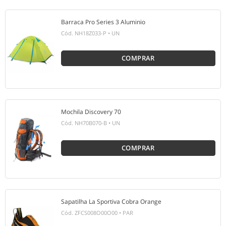
Barraca Pro Series 3 Aluminio
Cód.
NH18Z033-P
•
UN
COMPRAR
Mochila Discovery 70
Cód.
NH70B070-B
•
UN
COMPRAR
Sapatilha La Sportiva Cobra Orange
Cód.
ZFCS008O00O00
•
PAR