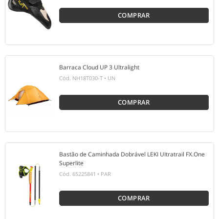
COMPRAR
Barraca Cloud UP 3 Ultralight
Cód.
NH18T030-T
•
UN
COMPRAR
Bastão de Caminhada Dobrável LEKI UItratrail FX.One
Superlite
Cód.
65225841
•
PAR
COMPRAR