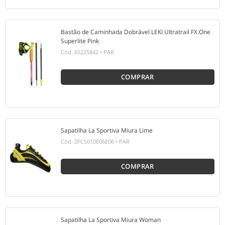
Bastão de Caminhada Dobrável LEKI UItratrail FX.One
Superlite Pink
Cód.
65225842
•
PAR
COMPRAR
Sapatilha La Sportiva Miura Lime
Cód.
ZFCS010E06E06
•
PAR
COMPRAR
Sapatilha La Sportiva Miura Woman