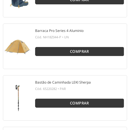
Barraca Pro Series 4 Aluminio
Cód.
NH18Z044-P
•
UN
COMPRAR
Bastão de Caminhada LEKI Sherpa
Cód.
65220282
•
PAR
COMPRAR