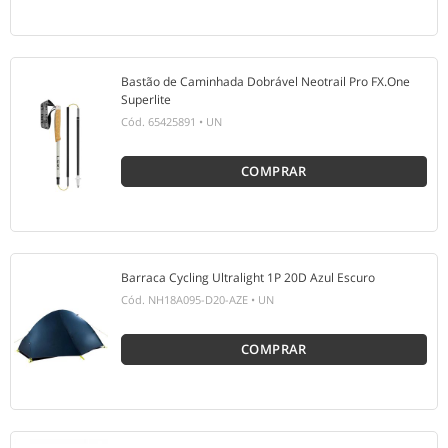
Bastão de Caminhada Dobrável Neotrail Pro FX.One
Superlite
Cód.
65425891
•
UN
COMPRAR
Barraca Cycling Ultralight 1P 20D Azul Escuro
Cód.
NH18A095-D20-AZE
•
UN
COMPRAR