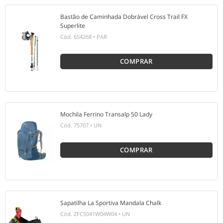
Bastão de Caminhada Dobrável Cross Trail FX
Superlite
Cód.
654268
•
PAR
COMPRAR
Mochila Ferrino Transalp 50 Lady
Cód.
75707
•
UN
COMPRAR
Sapatilha La Sportiva Mandala Chalk
Cód.
ZFCS041W04W04
•
UN