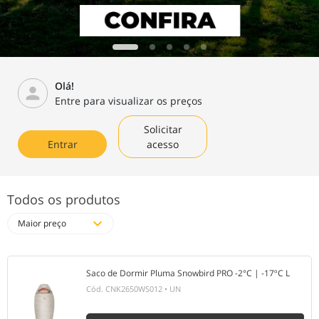
Olá!
person
Entre para visualizar os preços
Solicitar
Entrar
acesso
Todos os produtos
expand_more
Maior preço
Saco de Dormir Pluma Snowbird PRO -2°C | -17ºC L
Cód.
CNK2650WS012
•
UN