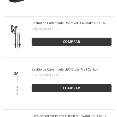
Bastão de Caminhada Dobrável LEKI Makalu FX TA
Cód.
65220751
•
PAR
COMPRAR
Bastão de Caminhada LEKI Cross Trail Carbon
Cód.
65426421
•
PAR
COMPRAR
Saco de Dormir Pluma Ultralight CW400 5°C | 0ºC L